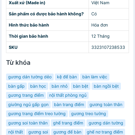
Xuất xứ (Made in)
Việt Nam
Sản phẩm có được bảo hành không?
Có
Hình thức bảo hành
Hóa đơn
Thời gian bảo hành
12 Tháng
SKU
3323107238533
Từ khóa
gương dán tường dẻo
kệ để bàn
bàn làm việc
bàn gấp
bàn học
bàn nhỏ
bàn bệt
bàn ngồi bệt
gương trang điểm
nội thất phòng ngủ
giường ngủ gấp gọn
bàn trang điểm
gương toàn thân
gương trang điểm treo tường
gương treo tường
gương soi toàn thân
ghế trang điểm
gương dán tường
nội thất
gương soi
gương để bàn
ghế nơ trang điểm