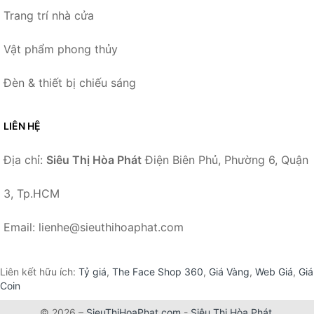
Trang trí nhà cửa
Vật phẩm phong thủy
Đèn & thiết bị chiếu sáng
LIÊN HỆ
Địa chỉ:
Siêu Thị Hòa Phát
Điện Biên Phủ, Phường 6, Quận
3, Tp.HCM
Email: lienhe@sieuthihoaphat.com
Liên kết hữu ích:
Tỷ giá
,
The Face Shop 360
,
Giá Vàng
,
Web Giá
,
Giá
Coin
© 2026 –
SieuThiHoaPhat.com
-
Siêu Thị Hòa Phát
.