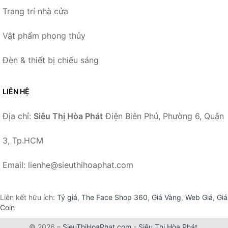
Trang trí nhà cửa
Vật phẩm phong thủy
Đèn & thiết bị chiếu sáng
LIÊN HỆ
Địa chỉ:
Siêu Thị Hòa Phát
Điện Biên Phủ, Phường 6, Quận
3, Tp.HCM
Email: lienhe@sieuthihoaphat.com
Liên kết hữu ích:
Tỷ giá
,
The Face Shop 360
,
Giá Vàng
,
Web Giá
,
Giá
Coin
© 2026 –
SieuThiHoaPhat.com
-
Siêu Thị Hòa Phát
.