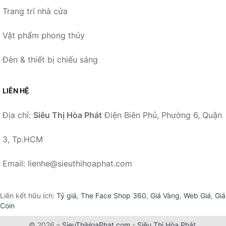
Trang trí nhà cửa
Vật phẩm phong thủy
Đèn & thiết bị chiếu sáng
LIÊN HỆ
Địa chỉ:
Siêu Thị Hòa Phát
Điện Biên Phủ, Phường 6, Quận
3, Tp.HCM
Email: lienhe@sieuthihoaphat.com
Liên kết hữu ích:
Tỷ giá
,
The Face Shop 360
,
Giá Vàng
,
Web Giá
,
Giá
Coin
© 2026 –
SieuThiHoaPhat.com
-
Siêu Thị Hòa Phát
.