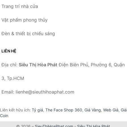
Trang trí nhà cửa
Vật phẩm phong thủy
Đèn & thiết bị chiếu sáng
LIÊN HỆ
Địa chỉ:
Siêu Thị Hòa Phát
Điện Biên Phủ, Phường 6, Quận
3, Tp.HCM
Email: lienhe@sieuthihoaphat.com
Liên kết hữu ích:
Tỷ giá
,
The Face Shop 360
,
Giá Vàng
,
Web Giá
,
Giá
Coin
© 2026 –
SieuThiHoaPhat.com
-
Siêu Thị Hòa Phát
.