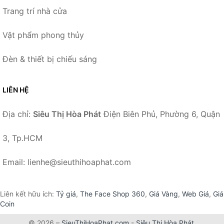
Trang trí nhà cửa
Vật phẩm phong thủy
Đèn & thiết bị chiếu sáng
LIÊN HỆ
Địa chỉ:
Siêu Thị Hòa Phát
Điện Biên Phủ, Phường 6, Quận
3, Tp.HCM
Email: lienhe@sieuthihoaphat.com
Liên kết hữu ích:
Tỷ giá
,
The Face Shop 360
,
Giá Vàng
,
Web Giá
,
Giá
Coin
© 2026 –
SieuThiHoaPhat.com
-
Siêu Thị Hòa Phát
.