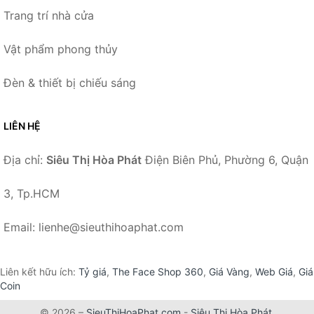
Trang trí nhà cửa
Vật phẩm phong thủy
Đèn & thiết bị chiếu sáng
LIÊN HỆ
Địa chỉ:
Siêu Thị Hòa Phát
Điện Biên Phủ, Phường 6, Quận
3, Tp.HCM
Email: lienhe@sieuthihoaphat.com
Liên kết hữu ích:
Tỷ giá
,
The Face Shop 360
,
Giá Vàng
,
Web Giá
,
Giá
Coin
© 2026 –
SieuThiHoaPhat.com
-
Siêu Thị Hòa Phát
.