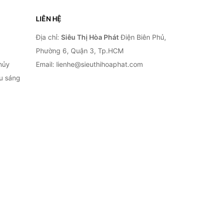
LIÊN HỆ
Địa chỉ:
Siêu Thị Hòa Phát
Điện Biên Phủ,
Phường 6, Quận 3, Tp.HCM
hủy
Email: lienhe@sieuthihoaphat.com
ếu sáng