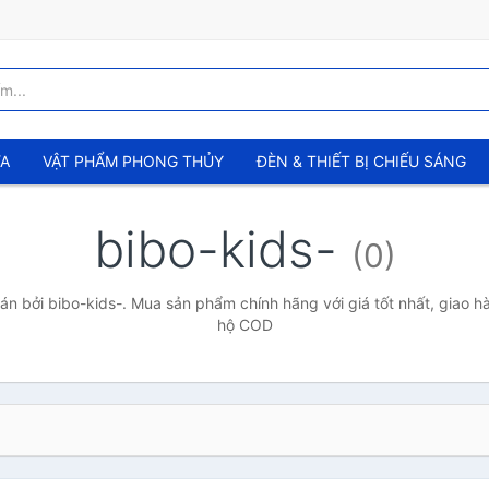
ỬA
VẬT PHẨM PHONG THỦY
ĐÈN & THIẾT BỊ CHIẾU SÁNG
bibo-kids-
(0)
n bởi bibo-kids-. Mua sản phẩm chính hãng với giá tốt nhất, giao hà
hộ COD