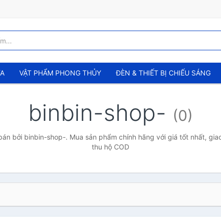
ỬA
VẬT PHẨM PHONG THỦY
ĐÈN & THIẾT BỊ CHIẾU SÁNG
binbin-shop-
(0)
án bởi binbin-shop-. Mua sản phẩm chính hãng với giá tốt nhất, giao
thu hộ COD