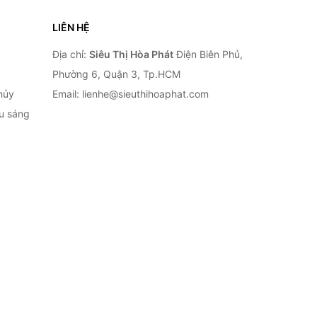
LIÊN HỆ
Địa chỉ:
Siêu Thị Hòa Phát
Điện Biên Phủ,
Phường 6, Quận 3, Tp.HCM
hủy
Email: lienhe@sieuthihoaphat.com
ếu sáng