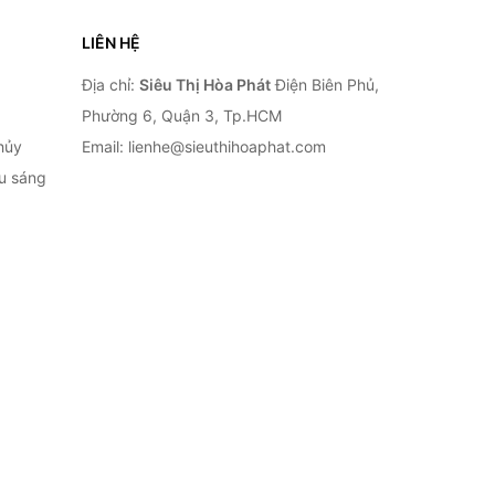
LIÊN HỆ
Địa chỉ:
Siêu Thị Hòa Phát
Điện Biên Phủ,
Phường 6, Quận 3, Tp.HCM
hủy
Email: lienhe@sieuthihoaphat.com
ếu sáng