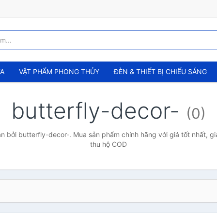
ỬA
VẬT PHẨM PHONG THỦY
ĐÈN & THIẾT BỊ CHIẾU SÁNG
butterfly-decor-
(0)
 bởi butterfly-decor-. Mua sản phẩm chính hãng với giá tốt nhất, gi
thu hộ COD