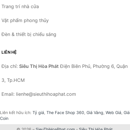
Trang trí nhà cửa
Vật phẩm phong thủy
Đèn & thiết bị chiếu sáng
LIÊN HỆ
Địa chỉ:
Siêu Thị Hòa Phát
Điện Biên Phủ, Phường 6, Quận
3, Tp.HCM
Email: lienhe@sieuthihoaphat.com
Liên kết hữu ích:
Tỷ giá
,
The Face Shop 360
,
Giá Vàng
,
Web Giá
,
Giá
Coin
© 2026 –
SieuThiHoaPhat.com
-
Siêu Thị Hòa Phát
.