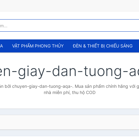
ỬA
VẬT PHẨM PHONG THỦY
ĐÈN & THIẾT BỊ CHIẾU SÁNG
en-giay-dan-tuong-
n bởi chuyen-giay-dan-tuong-aqa-. Mua sản phẩm chính hãng với giá
nhà miễn phí, thu hộ COD