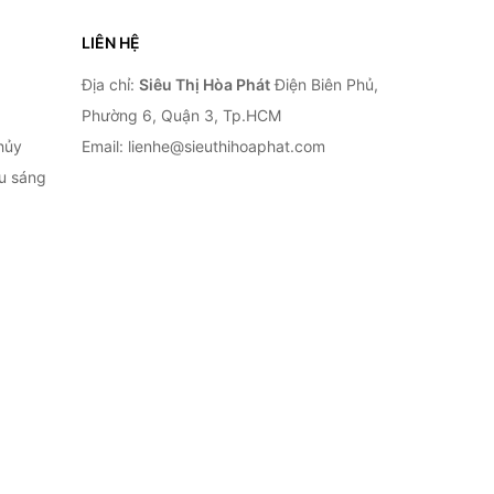
LIÊN HỆ
Địa chỉ:
Siêu Thị Hòa Phát
Điện Biên Phủ,
Phường 6, Quận 3, Tp.HCM
hủy
Email: lienhe@sieuthihoaphat.com
ếu sáng