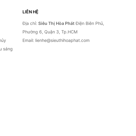
LIÊN HỆ
Địa chỉ:
Siêu Thị Hòa Phát
Điện Biên Phủ,
Phường 6, Quận 3, Tp.HCM
hủy
Email: lienhe@sieuthihoaphat.com
ếu sáng