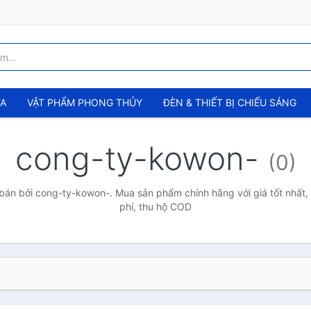
ỬA
VẬT PHẨM PHONG THỦY
ĐÈN & THIẾT BỊ CHIẾU SÁNG
cong-ty-kowon-
(0)
án bởi cong-ty-kowon-. Mua sản phẩm chính hãng với giá tốt nhất,
phí, thu hộ COD