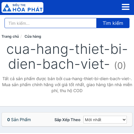
Tìm kiếm
Trang chủ
Cửa hàng
cua-hang-thiet-bi-
dien-bach-viet-
(0)
Tất cả sản phẩm được bán bởi cua-hang-thiet-bi-dien-bach-viet-.
Mua sản phẩm chính hãng với giá tốt nhất, giao hàng tận nhà miễn
phí, thu hộ COD
0
Sản Phẩm
Sắp Xếp Theo