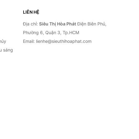
LIÊN HỆ
Địa chỉ:
Siêu Thị Hòa Phát
Điện Biên Phủ,
Phường 6, Quận 3, Tp.HCM
hủy
Email: lienhe@sieuthihoaphat.com
ếu sáng