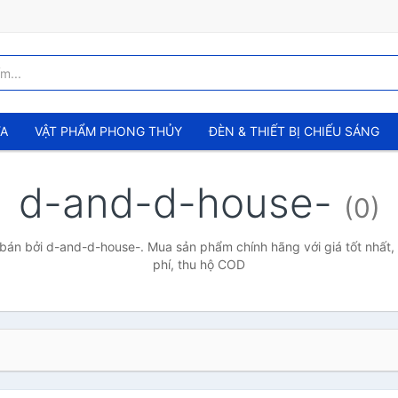
ỬA
VẬT PHẨM PHONG THỦY
ĐÈN & THIẾT BỊ CHIẾU SÁNG
d-and-d-house-
(0)
án bởi d-and-d-house-. Mua sản phẩm chính hãng với giá tốt nhất,
phí, thu hộ COD