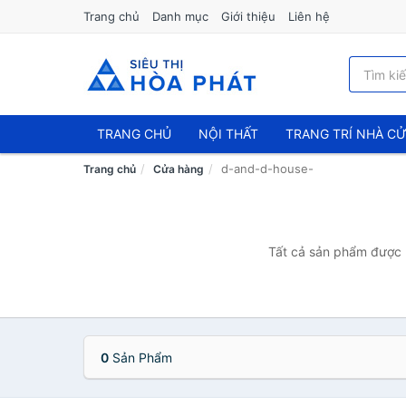
Trang chủ
Danh mục
Giới thiệu
Liên hệ
TRANG CHỦ
NỘI THẤT
TRANG TRÍ NHÀ C
d-and-d-house-
Trang chủ
Cửa hàng
Tất cả sản phẩm được b
0
Sản Phẩm