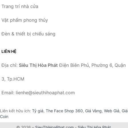
Trang trí nhà cửa
Vật phẩm phong thủy
Đèn & thiết bị chiếu sáng
LIÊN HỆ
Địa chỉ:
Siêu Thị Hòa Phát
Điện Biên Phủ, Phường 6, Quận
3, Tp.HCM
Email: lienhe@sieuthihoaphat.com
Liên kết hữu ích:
Tỷ giá
,
The Face Shop 360
,
Giá Vàng
,
Web Giá
,
Giá
Coin
© 2026 –
SieuThiHoaPhat.com
-
Siêu Thị Hòa Phát
.