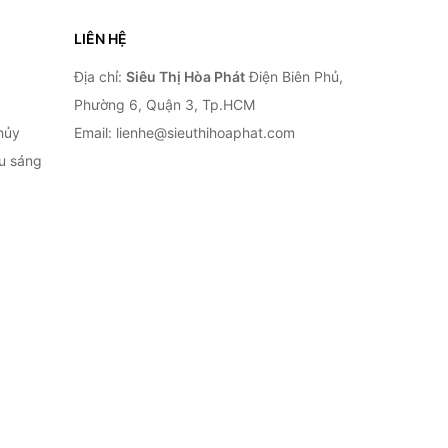
LIÊN HỆ
Địa chỉ:
Siêu Thị Hòa Phát
Điện Biên Phủ,
Phường 6, Quận 3, Tp.HCM
hủy
Email: lienhe@sieuthihoaphat.com
ếu sáng