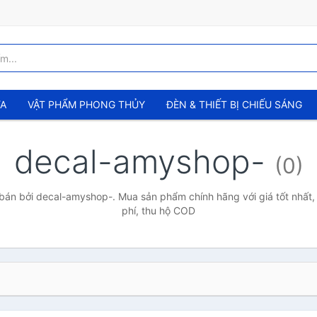
ỬA
VẬT PHẨM PHONG THỦY
ĐÈN & THIẾT BỊ CHIẾU SÁNG
decal-amyshop-
(0)
án bởi decal-amyshop-. Mua sản phẩm chính hãng với giá tốt nhất,
phí, thu hộ COD