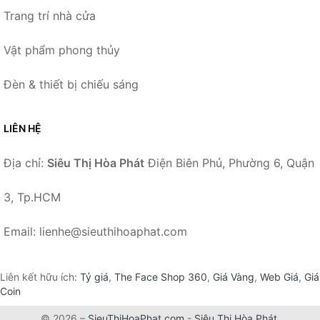
Trang trí nhà cửa
Vật phẩm phong thủy
Đèn & thiết bị chiếu sáng
LIÊN HỆ
Địa chỉ:
Siêu Thị Hòa Phát
Điện Biên Phủ, Phường 6, Quận
3, Tp.HCM
Email: lienhe@sieuthihoaphat.com
Liên kết hữu ích:
Tỷ giá
,
The Face Shop 360
,
Giá Vàng
,
Web Giá
,
Giá
Coin
© 2026 –
SieuThiHoaPhat.com
-
Siêu Thị Hòa Phát
.