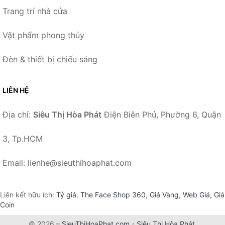
Trang trí nhà cửa
Vật phẩm phong thủy
Đèn & thiết bị chiếu sáng
LIÊN HỆ
Địa chỉ:
Siêu Thị Hòa Phát
Điện Biên Phủ, Phường 6, Quận
3, Tp.HCM
Email: lienhe@sieuthihoaphat.com
Liên kết hữu ích:
Tỷ giá
,
The Face Shop 360
,
Giá Vàng
,
Web Giá
,
Giá
Coin
© 2026 –
SieuThiHoaPhat.com
-
Siêu Thị Hòa Phát
.