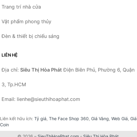
Trang trí nhà cửa
Vật phẩm phong thủy
Đèn & thiết bị chiếu sáng
LIÊN HỆ
Địa chỉ:
Siêu Thị Hòa Phát
Điện Biên Phủ, Phường 6, Quận
3, Tp.HCM
Email: lienhe@sieuthihoaphat.com
Liên kết hữu ích:
Tỷ giá
,
The Face Shop 360
,
Giá Vàng
,
Web Giá
,
Giá
Coin
© 2026 –
SieuThiHoaPhat.com
-
Siêu Thị Hòa Phát
.