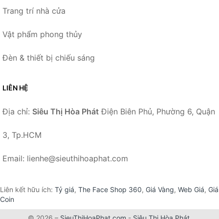
Trang trí nhà cửa
Vật phẩm phong thủy
Đèn & thiết bị chiếu sáng
LIÊN HỆ
Địa chỉ:
Siêu Thị Hòa Phát
Điện Biên Phủ, Phường 6, Quận
3, Tp.HCM
Email: lienhe@sieuthihoaphat.com
Liên kết hữu ích:
Tỷ giá
,
The Face Shop 360
,
Giá Vàng
,
Web Giá
,
Giá
Coin
© 2026 –
SieuThiHoaPhat.com
-
Siêu Thị Hòa Phát
.