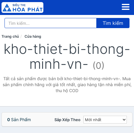
Tìm kiếm
Trang chủ
Cửa hàng
kho-thiet-bi-thong-
minh-vn-
(0)
Tất cả sản phẩm được bán bởi kho-thiet-bi-thong-minh-vn-. Mua
sản phẩm chính hãng với giá tốt nhất, giao hàng tận nhà miễn phí,
thu hộ COD
0
Sản Phẩm
Sắp Xếp Theo