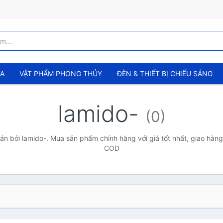
ỬA
VẬT PHẨM PHONG THỦY
ĐÈN & THIẾT BỊ CHIẾU SÁNG
lamido-
(0)
n bởi lamido-. Mua sản phẩm chính hãng với giá tốt nhất, giao hàng 
COD