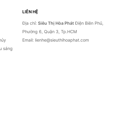
LIÊN HỆ
Địa chỉ:
Siêu Thị Hòa Phát
Điện Biên Phủ,
Phường 6, Quận 3, Tp.HCM
hủy
Email: lienhe@sieuthihoaphat.com
ếu sáng