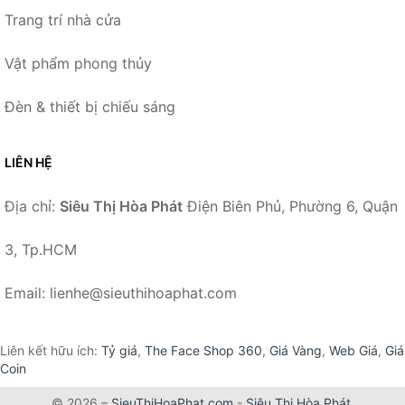
Trang trí nhà cửa
Vật phẩm phong thủy
Đèn & thiết bị chiếu sáng
LIÊN HỆ
Địa chỉ:
Siêu Thị Hòa Phát
Điện Biên Phủ, Phường 6, Quận
3, Tp.HCM
Email: lienhe@sieuthihoaphat.com
Liên kết hữu ích:
Tỷ giá
,
The Face Shop 360
,
Giá Vàng
,
Web Giá
,
Giá
Coin
© 2026 –
SieuThiHoaPhat.com
-
Siêu Thị Hòa Phát
.