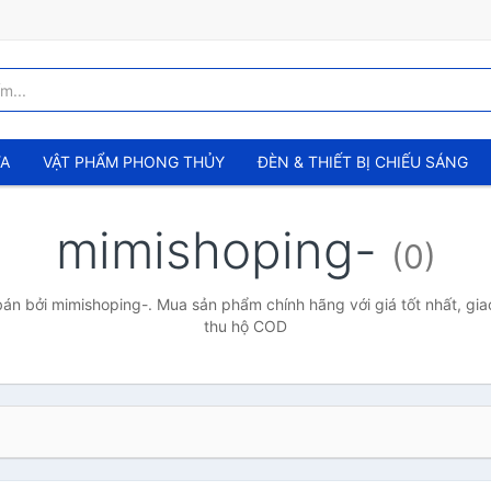
ỬA
VẬT PHẨM PHONG THỦY
ĐÈN & THIẾT BỊ CHIẾU SÁNG
mimishoping-
(0)
n bởi mimishoping-. Mua sản phẩm chính hãng với giá tốt nhất, gia
thu hộ COD