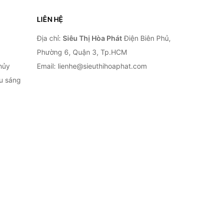
LIÊN HỆ
Địa chỉ:
Siêu Thị Hòa Phát
Điện Biên Phủ,
Phường 6, Quận 3, Tp.HCM
hủy
Email: lienhe@sieuthihoaphat.com
ếu sáng