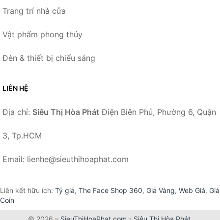
Trang trí nhà cửa
Vật phẩm phong thủy
Đèn & thiết bị chiếu sáng
LIÊN HỆ
Địa chỉ:
Siêu Thị Hòa Phát
Điện Biên Phủ, Phường 6, Quận
3, Tp.HCM
Email: lienhe@sieuthihoaphat.com
Liên kết hữu ích:
Tỷ giá
,
The Face Shop 360
,
Giá Vàng
,
Web Giá
,
Giá
Coin
© 2026 –
SieuThiHoaPhat.com
-
Siêu Thị Hòa Phát
.