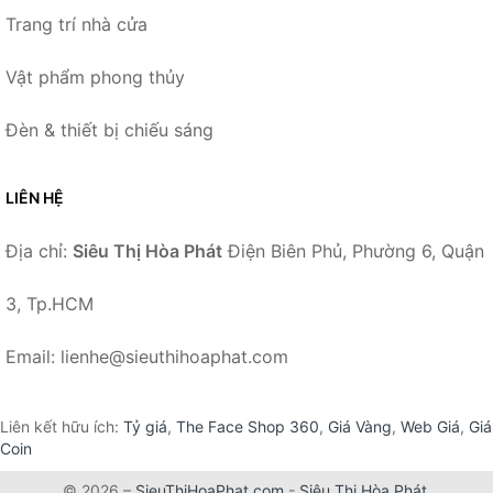
Trang trí nhà cửa
Vật phẩm phong thủy
Đèn & thiết bị chiếu sáng
LIÊN HỆ
Địa chỉ:
Siêu Thị Hòa Phát
Điện Biên Phủ, Phường 6, Quận
3, Tp.HCM
Email: lienhe@sieuthihoaphat.com
Liên kết hữu ích:
Tỷ giá
,
The Face Shop 360
,
Giá Vàng
,
Web Giá
,
Giá
Coin
© 2026 –
SieuThiHoaPhat.com
-
Siêu Thị Hòa Phát
.