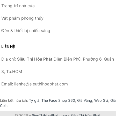
Trang trí nhà cửa
Vật phẩm phong thủy
Đèn & thiết bị chiếu sáng
LIÊN HỆ
Địa chỉ:
Siêu Thị Hòa Phát
Điện Biên Phủ, Phường 6, Quận
3, Tp.HCM
Email: lienhe@sieuthihoaphat.com
Liên kết hữu ích:
Tỷ giá
,
The Face Shop 360
,
Giá Vàng
,
Web Giá
,
Giá
Coin
© 2026 –
SieuThiHoaPhat.com
-
Siêu Thị Hòa Phát
.