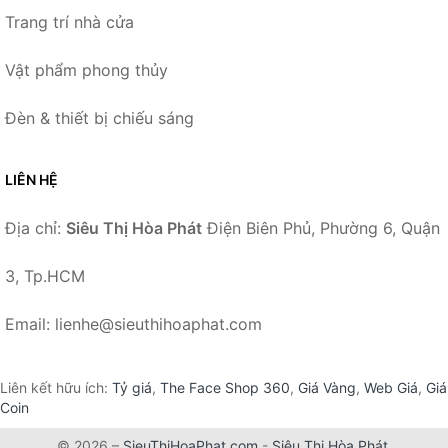
Trang trí nhà cửa
Vật phẩm phong thủy
Đèn & thiết bị chiếu sáng
LIÊN HỆ
Địa chỉ:
Siêu Thị Hòa Phát
Điện Biên Phủ, Phường 6, Quận
3, Tp.HCM
Email: lienhe@sieuthihoaphat.com
Liên kết hữu ích:
Tỷ giá
,
The Face Shop 360
,
Giá Vàng
,
Web Giá
,
Giá
Coin
© 2026 –
SieuThiHoaPhat.com
-
Siêu Thị Hòa Phát
.