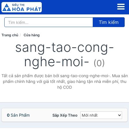
Tìm kiếm
Trang chủ
Cửa hàng
sang-tao-cong-
nghe-moi-
(0)
Tất cả sản phẩm được bán bởi sang-tao-cong-nghe-moi-. Mua sản
phẩm chính hãng với giá tốt nhất, giao hàng tận nhà miễn phí, thu
hộ COD
0
Sản Phẩm
Sắp Xếp Theo