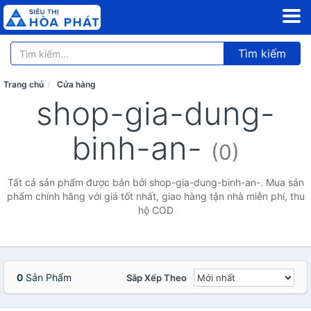
Tìm kiếm
Trang chủ
Cửa hàng
shop-gia-dung-
binh-an-
(0)
Tất cả sản phẩm được bán bởi shop-gia-dung-binh-an-. Mua sản
phẩm chính hãng với giá tốt nhất, giao hàng tận nhà miễn phí, thu
hộ COD
0
Sản Phẩm
Sắp Xếp Theo