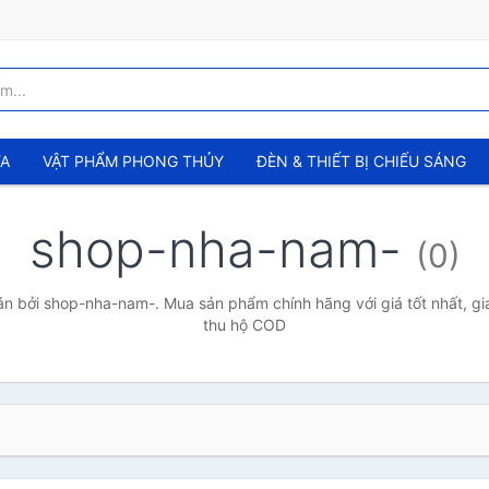
ỬA
VẬT PHẨM PHONG THỦY
ĐÈN & THIẾT BỊ CHIẾU SÁNG
shop-nha-nam-
(0)
n bởi shop-nha-nam-. Mua sản phẩm chính hãng với giá tốt nhất, gia
thu hộ COD