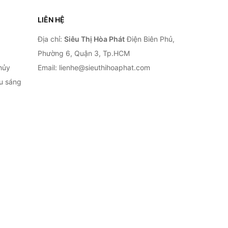
LIÊN HỆ
Địa chỉ:
Siêu Thị Hòa Phát
Điện Biên Phủ,
Phường 6, Quận 3, Tp.HCM
hủy
Email: lienhe@sieuthihoaphat.com
ếu sáng