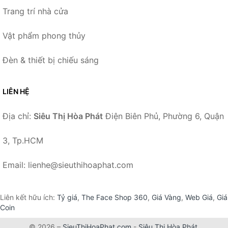
Trang trí nhà cửa
Vật phẩm phong thủy
Đèn & thiết bị chiếu sáng
LIÊN HỆ
Địa chỉ:
Siêu Thị Hòa Phát
Điện Biên Phủ, Phường 6, Quận
3, Tp.HCM
Email: lienhe@sieuthihoaphat.com
Liên kết hữu ích:
Tỷ giá
,
The Face Shop 360
,
Giá Vàng
,
Web Giá
,
Giá
Coin
© 2026 –
SieuThiHoaPhat.com
-
Siêu Thị Hòa Phát
.