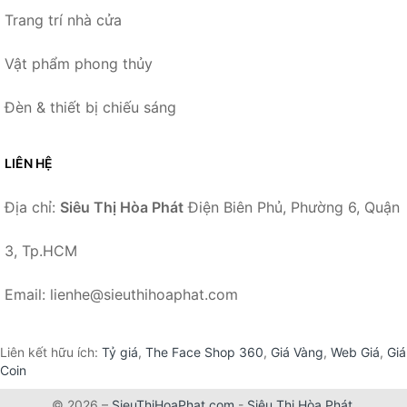
Trang trí nhà cửa
Vật phẩm phong thủy
Đèn & thiết bị chiếu sáng
LIÊN HỆ
Địa chỉ:
Siêu Thị Hòa Phát
Điện Biên Phủ, Phường 6, Quận
3, Tp.HCM
Email: lienhe@sieuthihoaphat.com
Liên kết hữu ích:
Tỷ giá
,
The Face Shop 360
,
Giá Vàng
,
Web Giá
,
Giá
Coin
© 2026 –
SieuThiHoaPhat.com
-
Siêu Thị Hòa Phát
.