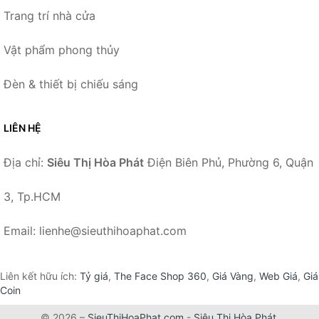
Trang trí nhà cửa
Vật phẩm phong thủy
Đèn & thiết bị chiếu sáng
LIÊN HỆ
Địa chỉ:
Siêu Thị Hòa Phát
Điện Biên Phủ, Phường 6, Quận
3, Tp.HCM
Email: lienhe@sieuthihoaphat.com
Liên kết hữu ích:
Tỷ giá
,
The Face Shop 360
,
Giá Vàng
,
Web Giá
,
Giá
Coin
© 2026 –
SieuThiHoaPhat.com
-
Siêu Thị Hòa Phát
.