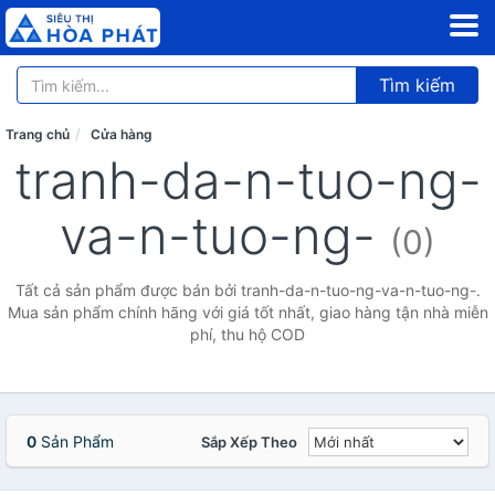
Tìm kiếm
Trang chủ
Cửa hàng
tranh-da-n-tuo-ng-
va-n-tuo-ng-
(0)
Tất cả sản phẩm được bán bởi tranh-da-n-tuo-ng-va-n-tuo-ng-.
Mua sản phẩm chính hãng với giá tốt nhất, giao hàng tận nhà miễn
phí, thu hộ COD
0
Sản Phẩm
Sắp Xếp Theo