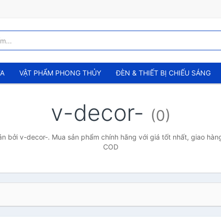
ỬA
VẬT PHẨM PHONG THỦY
ĐÈN & THIẾT BỊ CHIẾU SÁNG
v-decor-
(0)
 bởi v-decor-. Mua sản phẩm chính hãng với giá tốt nhất, giao hàng
COD