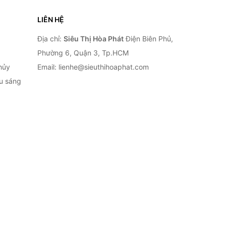
LIÊN HỆ
Địa chỉ:
Siêu Thị Hòa Phát
Điện Biên Phủ,
Phường 6, Quận 3, Tp.HCM
hủy
Email: lienhe@sieuthihoaphat.com
ếu sáng