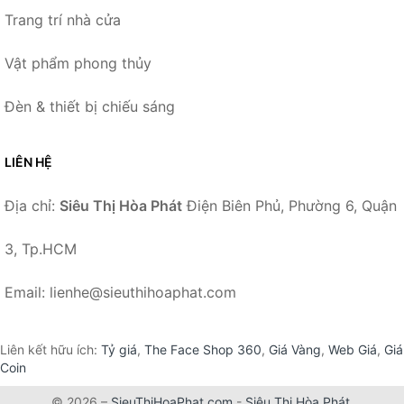
Trang trí nhà cửa
Vật phẩm phong thủy
Đèn & thiết bị chiếu sáng
LIÊN HỆ
Địa chỉ:
Siêu Thị Hòa Phát
Điện Biên Phủ, Phường 6, Quận
3, Tp.HCM
Email: lienhe@sieuthihoaphat.com
Liên kết hữu ích:
Tỷ giá
,
The Face Shop 360
,
Giá Vàng
,
Web Giá
,
Giá
Coin
© 2026 –
SieuThiHoaPhat.com
-
Siêu Thị Hòa Phát
.