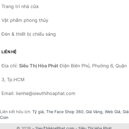
Trang trí nhà cửa
Vật phẩm phong thủy
Đèn & thiết bị chiếu sáng
LIÊN HỆ
Địa chỉ:
Siêu Thị Hòa Phát
Điện Biên Phủ, Phường 6, Quận
3, Tp.HCM
Email: lienhe@sieuthihoaphat.com
Liên kết hữu ích:
Tỷ giá
,
The Face Shop 360
,
Giá Vàng
,
Web Giá
,
Giá
Coin
© 2026 –
SieuThiHoaPhat.com
-
Siêu Thị Hòa Phát
.