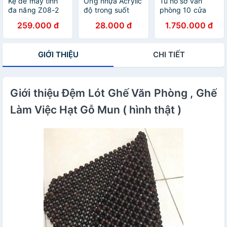
Kệ để máy tính
Ống nhựa Acrylic
Tủ hồ sơ văn
đa năng Z08-2
độ trong suốt
phòng 10 cửa
NASI kệ màn
cao
cao 1m8 Bảo An
259.000 đ
28.000 đ
1.750.000 đ
hình máy tính để
bàn bằng gỗ
cứng chắc có
GIỚI THIỆU
CHI TIẾT
hộc cất bàn phím
ngăn kéo hộc để
tài liệu văn
phòng phẩm
Giới thiệu Đệm Lót Ghế Văn Phòng , Ghế
Làm Việc Hạt Gỗ Mun ( hình thật )