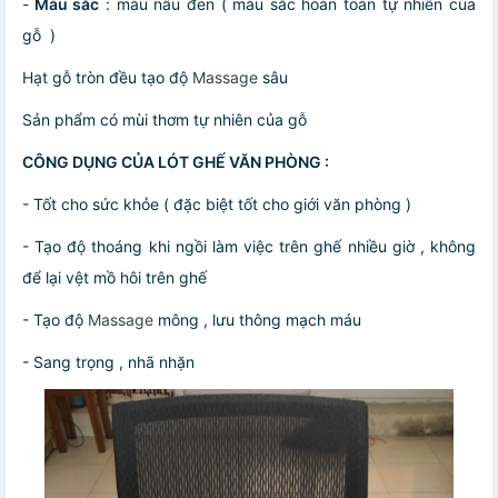
-
Màu sắc
: màu nâu đen ( màu sắc hoàn toàn tự nhiên của
gỗ )
Hạt gỗ tròn đều tạo độ
Massage
sâu
Sản phẩm có mùi thơm tự nhiên của gỗ
CÔNG DỤNG CỦA LÓT GHẾ VĂN PHÒNG :
- Tốt cho sức khỏe ( đặc biệt tốt cho giới văn phòng )
- Tạo độ thoáng khi ngồi làm việc trên ghế nhiều giờ , không
để lại vệt mồ hôi trên ghế
- Tạo độ
Massage
mông , lưu thông mạch máu
- Sang trọng , nhã nhặn