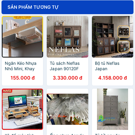
SẢN PHẨM TƯƠNG TỰ
Ngăn Kéo Nhựa
Tủ sách Neflas
Bộ tủ Neflas
Nhỏ Mini, Khay
Japan 90120F
Japan
Đựng Bút Gắn,
NF8090120
155.000 đ
3.330.000 đ
4.158.000 đ
Hộp ngăn kéo
Treo Dưới Bàn
Làm Việc Giúp
Cất Giữ Gọn
Gàng Bàn Làm
Việc (Giao Màu
Ngẫu Nhiên)