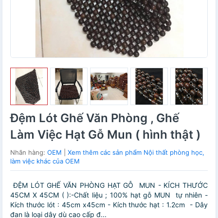
Đệm Lót Ghế Văn Phòng , Ghế
Làm Việc Hạt Gỗ Mun ( hình thật )
Nhãn hàng:
OEM
|
Xem thêm các sản phẩm Nội thất phòng học,
làm việc khác của OEM
ĐỆM LÓT GHẾ VĂN PHÒNG HẠT GỖ MUN - KÍCH THƯỚC
45CM X 45CM ( ):-Chất liệu ; 100% hạt gỗ MUN tự nhiên -
Kích thước lót : 45cm x45cm - Kích thước hạt : 1.2cm - Dây
đan là loại dây dù cao cấp đ...