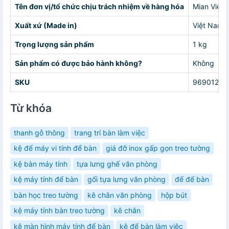
Tên đơn vị/tổ chức chịu trách nhiệm về hàng hóa
Mian Việ
Xuất xứ (Made in)
Việt Nam
Trọng lượng sản phẩm
1 kg
Sản phẩm có được bảo hành không?
Không
SKU
96901221
Từ khóa
thanh gỗ thông
trang trí bàn làm việc
kệ để máy vi tính để bàn
giá đỡ inox gấp gọn treo tường
kệ bàn máy tính
tựa lưng ghế văn phòng
kệ máy tính để bàn
gối tựa lưng văn phòng
đế để bàn
bàn học treo tường
kê chân văn phòng
hộp bút
kệ máy tính bàn treo tường
kê chân
kệ màn hình máy tính để bàn
kệ để bàn làm việc