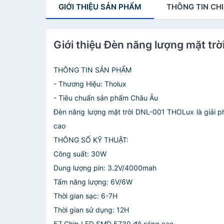
GIỚI THIỆU
SẢN PHẨM
THÔNG TIN
CHI
Giới thiệu Đèn năng lượng mặt tr
THÔNG TIN SẢN PHẨM
- Thương Hiệu: Tholux
- Tiêu chuẩn sản phẩm Châu Âu
Đèn năng lượng mặt trời DNL-001 THOLux là giải p
cao
THÔNG SỐ KỸ THUẬT:
Công suất: 30W
Dung lượng pin: 3.2V/4000mah
Tấm năng lượng: 6V/6W
Thời gian sạc: 6-7H
Thời gian sử dụng: 12H
57 Chip LED SMD 5730 độ sáng cao