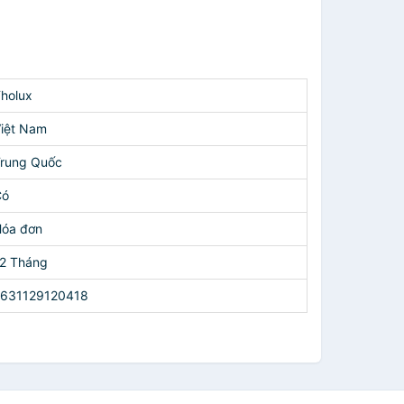
holux
iệt Nam
rung Quốc
Có
óa đơn
2 Tháng
2631129120418