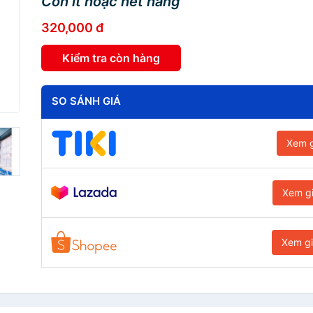
Còn ít hoặc hết hàng
320,000 đ
Kiểm tra còn hàng
SO SÁNH GIÁ
Xem g
Xem g
Xem g