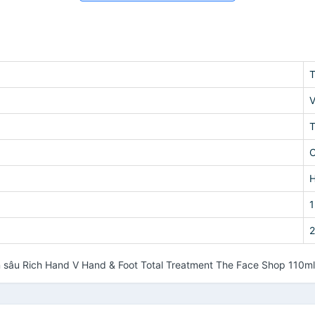
T
V
T
H
1
sâu Rich Hand V Hand & Foot Total Treatment The Face Shop 110ml