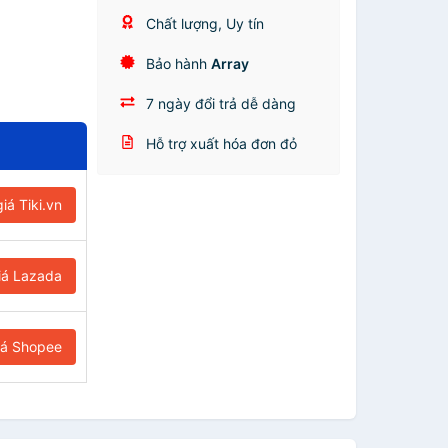
Chất lượng, Uy tín
Bảo hành
Array
7 ngày đổi trả dễ dàng
Hỗ trợ xuất hóa đơn đỏ
iá Tiki.vn
iá Lazada
iá Shopee