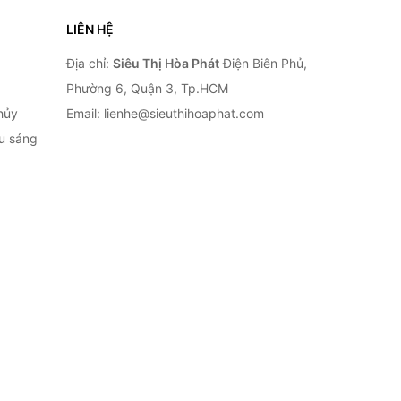
LIÊN HỆ
Địa chỉ:
Siêu Thị Hòa Phát
Điện Biên Phủ,
Phường 6, Quận 3, Tp.HCM
hủy
Email: lienhe@sieuthihoaphat.com
ếu sáng