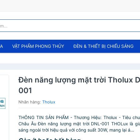
ỬA
VẬT PHẨM PHONG THỦY
ĐÈN & THIẾT BỊ CHIẾU SÁNG
Đèn năng lượng mặt trời Tholux 
001
Nhãn hàng:
Tholux
THÔNG TIN SẢN PHẨM - Thương Hiệu: Tholux - Tiêu chuâ
Châu Âu Đèn năng lượng mặt trời DNL-001 THOLux là giả
sáng ngoài trời hiệu quả với công suất 30W, mang lại á...