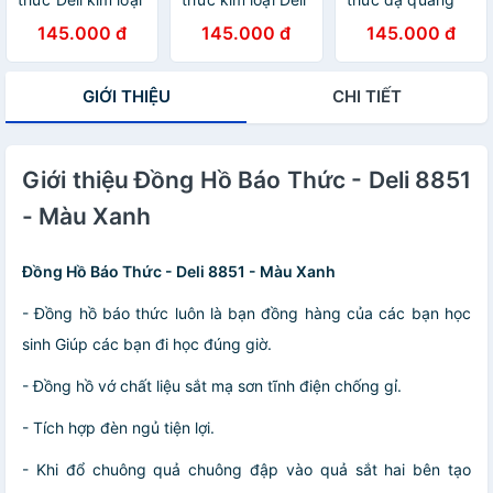
- kim dạ quang -
-Chuông đôi kêu
Deli - Khung thép
145.000 đ
145.000 đ
145.000 đ
tích hợp đèn ngủ
to,quét không
không gỉ - 9024
- phong cách cổ
gây tiếng ồn, thời
- vpp Diệp Lạc
điển 8800/8802
gian chính xác
(sỉ/lẻ)
GIỚI THIỆU
CHI TIẾT
- vpp Diệp Lạc
-9035,9024,8802-
(sỉ/lẻ)
Diệp Lạc
Giới thiệu Đồng Hồ Báo Thức - Deli 8851
- Màu Xanh
Đồng Hồ Báo Thức - Deli 8851 - Màu Xanh
- Đồng hồ báo thức luôn là bạn đồng hàng của các bạn học
sinh Giúp các bạn đi học đúng giờ.
- Đồng hồ vớ chất liệu sắt mạ sơn tĩnh điện chống gỉ.
- Tích hợp đèn ngủ tiện lợi.
- Khi đổ chuông quả chuông đập vào quả sắt hai bên tạo