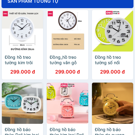
SẢN PHẨM TƯƠNG TỰ
Đồng hồ treo
Đồng_hồ treo
Đồng hồ treo
tường kim trôi
tường vân gỗ
tường số nổi
Quazt cao cấp
cao cấp Deli
Quartz kim trôi
299.000 đ
299.000 đ
299.000 đ
Deli - 9005 -
30cm - 8842,
cao cấp Deli -
không tiềng ồn,
không tiếng ồn,
8948 - sáng
đẹp tinh tế - vpp
đẹp từng chi tiết
trọng, tinh tế -
Diệp Lạc (sỉ/lẻ)
- vpp Diệp Lạc
vpp Diệp Lạc
(sỉ/lẻ)
(sỉ/lẻ)
Đồng hồ báo
Đồng hồ báo
Đồng hồ báo
thức Deli kim loại
thức kim loại Deli
thức dạ quang