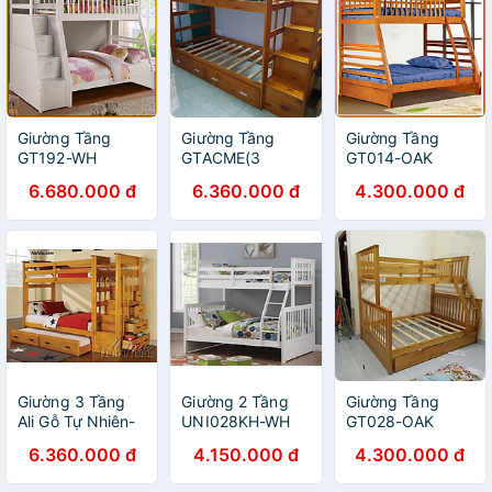
Giường Tầng
Giường Tầng
Giường Tầng
GT192-WH
GTACME(3
GT014-OAK
TẦNG)-OAK
6.680.000 đ
6.360.000 đ
4.300.000 đ
Giường 3 Tầng
Giường 2 Tầng
Giường Tầng
Ali Gỗ Tự Nhiên-
UNI028KH-WH
GT028-OAK
Vàng
6.360.000 đ
4.150.000 đ
4.300.000 đ