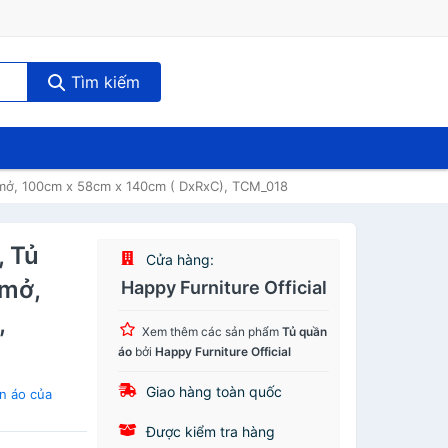
Tìm kiếm
 mở, 100cm x 58cm x 140cm ( DxRxC), TCM_018
 Tủ
Cửa hàng:
 mở,
Happy Furniture Official
,
Xem thêm các sản phẩm
Tủ quần
áo
bởi
Happy Furniture Official
Giao hàng toàn quốc
n áo của
Được kiểm tra hàng