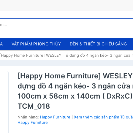
ỬA
VẬT PHẨM PHONG THỦY
ĐÈN & THIẾT BỊ CHIẾU SÁNG
[Happy Home Furniture] WESLEY, Tủ đựng đồ 4 ngăn kéo- 3 ngăn cửa
[Happy Home Furniture] WESLEY,
đựng đồ 4 ngăn kéo- 3 ngăn cửa
100cm x 58cm x 140cm ( DxRxC)
TCM_018
Nhãn hàng:
Happy Furniture
|
Xem thêm các sản phẩm Tủ quầ
Happy Furniture