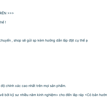
RÊN >>>
hể !
huyến , shop sẽ gửi sp kèm hướng dẫn lắp đặt cụ thể ạ
độ chính xác cao nhất trên mọi sản phẩm.
ợc vẽ bởi kỹ sư nhiều năm kinh nghiệm> cho đến lắp ráp <Có bản h