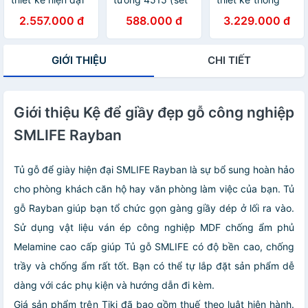
SMLIFE Brian
4)
minh tiện nghi
2.557.000 đ
588.000 đ
3.229.000 đ
SMLIFE
Bridewood
GIỚI THIỆU
CHI TIẾT
Giới thiệu Kệ để giầy đẹp gỗ công nghiệp
SMLIFE Rayban
Tủ gỗ để giày hiện đại SMLIFE Rayban là sự bổ sung hoàn hảo
cho phòng khách căn hộ hay văn phòng làm việc của bạn. Tủ
gỗ Rayban giúp bạn tổ chức gọn gàng giầy dép ở lối ra vào.
Sử dụng vật liệu ván ép công nghiệp MDF chống ẩm phủ
Melamine cao cấp giúp Tủ gỗ SMLIFE có độ bền cao, chống
trầy và chống ẩm rất tốt. Bạn có thể tự lắp đặt sản phẩm dễ
dàng với các phụ kiện và hướng dẫn đi kèm.
Giá sản phẩm trên Tiki đã bao gồm thuế theo luật hiện hành.