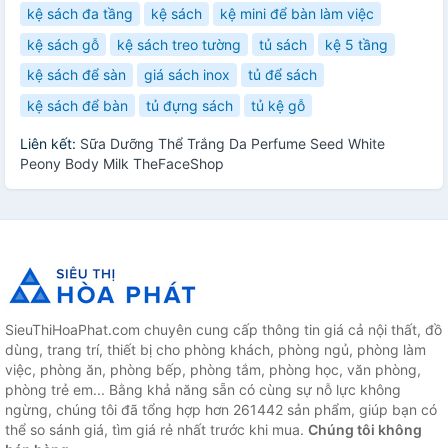
kệ sách đa tầng
kệ sách
kệ mini để bàn làm việc
kệ sách gỗ
kệ sách treo tường
tủ sách
kệ 5 tầng
kệ sách để sàn
giá sách inox
tủ để sách
kệ sách để bàn
tủ đựng sách
tủ kệ gỗ
Liên kết:
Sữa Dưỡng Thể Trắng Da Perfume Seed White
Peony Body Milk TheFaceShop
SieuThiHoaPhat.com chuyên cung cấp thông tin giá cả nội thất, đồ
dùng, trang trí, thiết bị cho phòng khách, phòng ngủ, phòng làm
việc, phòng ăn, phòng bếp, phòng tắm, phòng học, văn phòng,
phòng trẻ em... Bằng khả năng sẵn có cùng sự nỗ lực không
ngừng, chúng tôi đã tổng hợp hơn 261442 sản phẩm, giúp bạn có
thể so sánh giá, tìm giá rẻ nhất trước khi mua.
Chúng tôi không