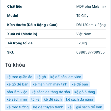
Chất liệu
MDF phủ Melamine, 
Model
Tủ Giày
Kích thước (Dài x Rộng x Cao)
Dài 120cm x Rộng 3
Xuất xứ (Made in)
Việt Nam
Tải trọng tối đa
~20Kg
SKU
6886537769955
Từ khóa
kệ treo quần áo
kệ gỗ
kệ để bàn làm việc
kệ gỗ để bàn
kệ màn hình máy tính
kệ để bàn
bàn làm việc
kệ sách đa tầng để sàn
kệ gỗ 5 tầng
kệ sách mini
tủ kệ
kệ để sách
kệ sách đa năng
kệ treo tường
kệ để truyện tranh
kệ
giá sách để bàn