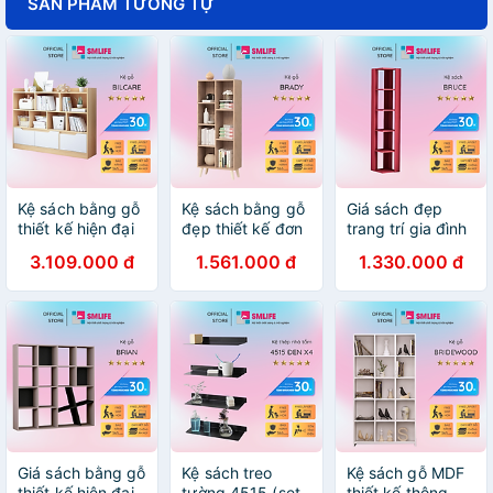
SẢN PHẨM TƯƠNG TỰ
Kệ sách bằng gỗ
Kệ sách bằng gỗ
Giá sách đẹp
thiết kế hiện đại
đẹp thiết kế đơn
trang trí gia đình
SMLIFE Bilcare
giản SMLIFE
SMLIFE Bruce
3.109.000 đ
1.561.000 đ
1.330.000 đ
Brady
Giá sách bằng gỗ
Kệ sách treo
Kệ sách gỗ MDF
thiết kế hiện đại
tường 4515 (set
thiết kế thông