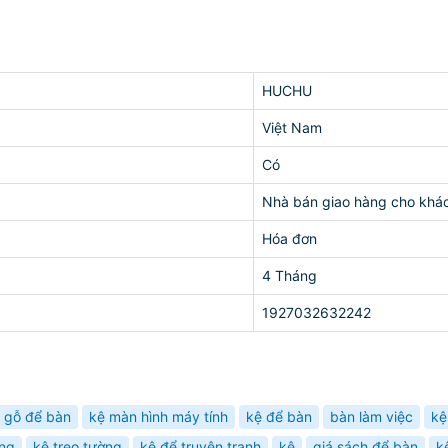
HUCHU
Việt Nam
Có
Nhà bán giao hàng cho khá
Hóa đơn
4 Tháng
1927032632242
 gỗ để bàn
kệ màn hình máy tính
kệ để bàn
bàn làm việc
kệ
ăng
kệ treo tường
kệ để truyện tranh
kệ
giá sách để bàn
k