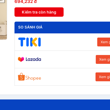
694,232 đ
Kiểm tra còn hàng
SO SÁNH GIÁ
Xem g
Xem g
Xem g