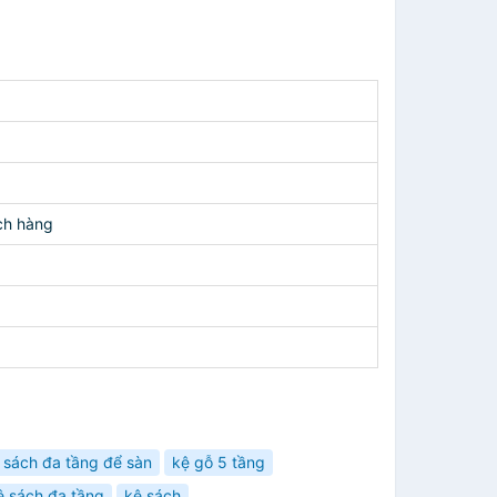
ch hàng
 sách đa tầng để sàn
kệ gỗ 5 tầng
ệ sách đa tầng
kệ sách