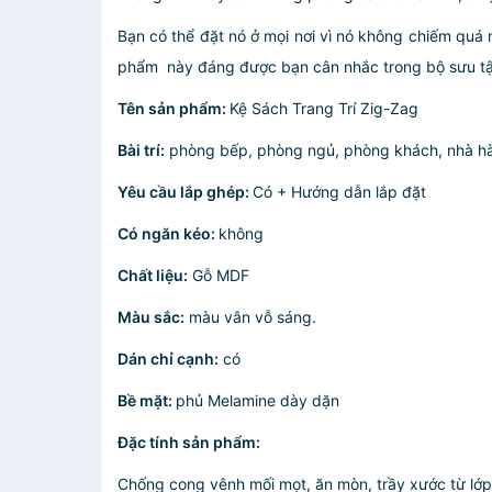
Bạn có thể đặt nó ở mọi nơi vì nó không chiếm quá 
phẩm này đáng được bạn cân nhắc trong bộ sưu tập
Tên sản phẩm:
Kệ Sách Trang Trí Zig-Zag
Bài trí:
phòng bếp, phòng ngủ, phòng khách, nhà hàn
Yêu cầu lắp ghép:
Có + Hướng dẫn lắp đặt
Có ngăn kéo:
không
Chất liệu:
Gỗ MDF
Màu sắc:
màu vân vỗ sáng.
Dán chỉ cạnh:
có
Bề mặt:
phủ Melamine dày dặn
Đặc tính sản phẩm:
Chống cong vênh mối mọt, ăn mòn, trầy xước từ lớ