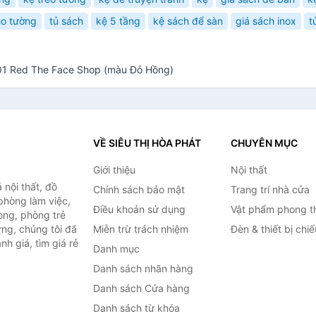
eo tường
tủ sách
kệ 5 tầng
kệ sách để sàn
giá sách inox
t
01 Red The Face Shop (màu Đỏ Hồng)
VỀ SIÊU THỊ HÒA PHÁT
CHUYÊN MỤC
Giới thiệu
Nội thất
nội thất, đồ
Chính sách bảo mật
Trang trí nhà cửa
 phòng làm việc,
Điều khoản sử dụng
Vật phẩm phong t
òng, phòng trẻ
ng, chúng tôi đã
Miễn trừ trách nhiệm
Đèn & thiết bị chi
h giá, tìm giá rẻ
Danh mục
Danh sách nhãn hàng
Danh sách Cửa hàng
Danh sách từ khóa