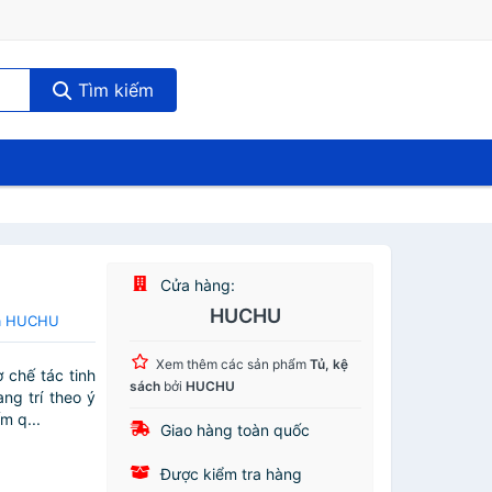
Tìm kiếm
Cửa hàng:
HUCHU
ủa HUCHU
Xem thêm các sản phẩm
Tủ, kệ
chế tác tinh
sách
bởi
HUCHU
ng trí theo ý
m q...
Giao hàng toàn quốc
Được kiểm tra hàng