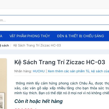
ỬA
VẬT PHẨM PHONG THỦY
ĐÈN & THIẾT BỊ CHIẾU SÁNG
Kệ Sách Trang Trí Ziczac HC-03
ệ sách
Kệ Sách Trang Trí Ziczac HC-03
Nhãn hàng:
HUCHU
|
Xem thêm các sản phẩm Tủ, kệ sách c
thông minh lấy cảm hứng phong cách Châu Âu, được thợ 
xảo, các ván gỗ sắp xếp nhiều tầng cho bạn thỏa sức tra
mình tùy thích. Bạn có thể đặt nó ở mọi nơi vì nó không chiế
Còn ít hoặc hết hàng