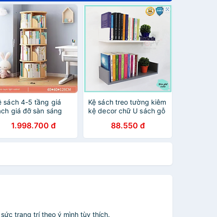
ệ sách 4-5 tầng giá
Kệ sách treo tường kiêm
ách giá đỡ sàn sáng
kệ decor chữ U sách gỗ
ạo xoay 360 độ giá
tủ để đựng đỡ kê vở
1.998.700 đ
88.550 đ
ách bằng gỗ cho trẻ
cho bé nhỏ mini giá rẻ
m sử dụng tại nhà
HC-KS1
ức trang trí theo ý mình tùy thích.