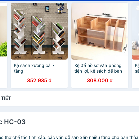
Kệ sách xương cá 7
Kệ để hồ sơ văn phòng
K
tầng
tiện lợi, kệ sách để bàn
s
nhỏ gọn gỗ MDF phủ
t
352.935 đ
308.000 đ
min cao cấp ks05
s
e
 TIẾT
zac HC-03
thợ chế tác tinh xảo, các ván gỗ sắp xếp nhiều tầng cho bạn thỏa s