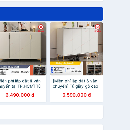
Miễn phí lắp đặt & vận
[Miễn phí lắp đặt & vận
huyển tại TP.HCM] Tủ
chuyển] Tủ giày gỗ cao
iày gỗ cao cấp sang
cấp thiết kế sang trọng
6.490.000 đ
6.590.000 đ
rọng cánh mở Ohaha -
cánh mở Ohaha
GCC033
TGCC034