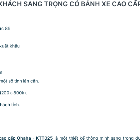
NG KHÁCH SANG TRỌNG CÓ BÁNH XE CAO CẤ
c 8li
 xuất khẩu
cm
ột số tỉnh lân cận.
n (200k-800k).
hách tỉnh.
 cao cấp Ohaha - KTT025
là một thiết kế thông minh sang trọng đư