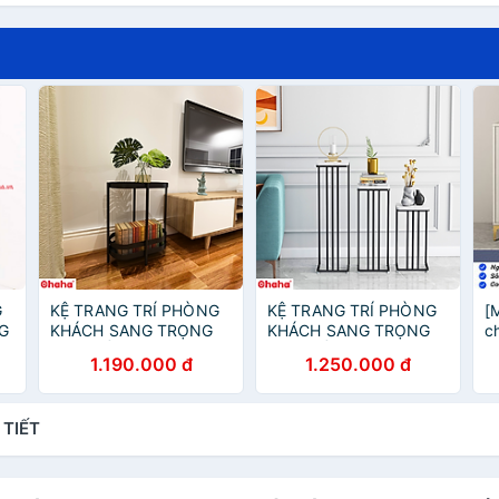
G
KỆ TRANG TRÍ PHÒNG
KỆ TRANG TRÍ PHÒNG
[
G
KHÁCH SANG TRỌNG
KHÁCH SANG TRỌNG
c
CAO CẤP OHAHA -
CAO CẤP OHAHA -
g
1.190.000 đ
1.250.000 đ
KTT028
KTT030
t
T
 TIẾT