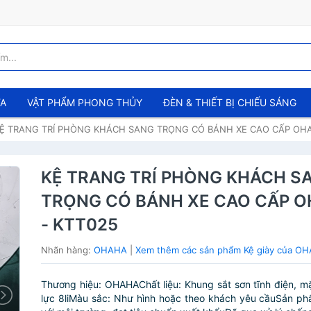
ỬA
VẬT PHẨM PHONG THỦY
ĐÈN & THIẾT BỊ CHIẾU SÁNG
Ệ TRANG TRÍ PHÒNG KHÁCH SANG TRỌNG CÓ BÁNH XE CAO CẤP OHA
KỆ TRANG TRÍ PHÒNG KHÁCH S
TRỌNG CÓ BÁNH XE CAO CẤP 
- KTT025
Nhãn hàng:
OHAHA
|
Xem thêm các sản phẩm Kệ giày của O
Thương hiệu: OHAHAChất liệu: Khung sắt sơn tĩnh điện, m
lực 8liMàu sắc: Như hình hoặc theo khách yêu cầuSản ph