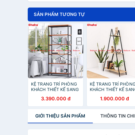
SẢN PHẨM TƯƠNG TỰ
KỆ TRANG TRÍ PHÒNG
KỆ TRANG TRÍ PHÒN
KHÁCH THIẾT KẾ SANG
KHÁCH THIẾT KẾ SAN
TRỌNG OHAHA -
TRỌNG OHAHA -
3.390.000 đ
1.900.000 đ
KTT021
KTT020
GIỚI THIỆU
SẢN PHẨM
THÔNG TIN
CHI