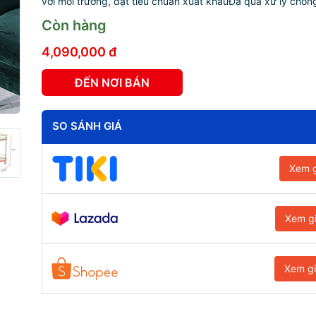
với môi trường, đạt tiêu chuẩn xuất khẩuĐã qua xử lý chống
Còn hàng
4,090,000 đ
ĐẾN NƠI BÁN
SO SÁNH GIÁ
Xem g
Xem g
Xem g