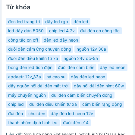
Từ khóa
đèn led trang trí
dây led rgb
đèn led
led dây dán 5050
chip led 4.2v
đui đèn có công tắc
công tắc on off
đèn led dây neon
đuôi đèn cảm ứng chuyển động
nguồn 12v 30a
đuôi đèn điều khiển từ xa
nguồn 24v dc-5a
bóng đèn led tích điện
đuôi đèn cảm biến
dây led neon
apdaetr 12v_33a
ná cao su
dây đèn led neon
dây nguồn nối dài đèn mặt trời
dây nối dài đèn nlmt 60w
máy chuyển nguồn
đui đèn cảm biến chuyển động
chíp led
đui đèn điều khiển từ xa
cảm biến rạng động
đui đèn
chui den
dây đèn led neon 12v
thanh nhôm định hình led
đuôi đèn e14
Liên kết:
Son lì đa năng Flat Velvet Lipstick RD03 Cassis Red