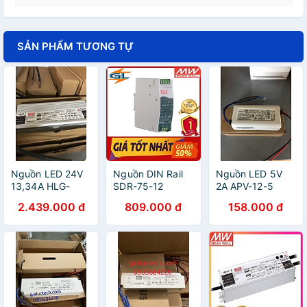
SẢN PHẨM TƯƠNG TỰ
Nguồn LED 24V
Nguồn DIN Rail
Nguồn LED 5V
13,34A HLG-
SDR-75-12
2A APV-12-5
320H-24
Meanwell (75.6W
Meanwell
2.439.000 đ
809.000 đ
158.000 đ
Meanwell
12V 6.3A) Hàng
phập khẩu