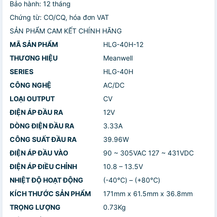
Bảo hành: 12 tháng
Chứng từ: CO/CQ, hóa đơn VAT
SẢN PHẨM CAM KẾT CHÍNH HÃNG
MÃ SẢN PHẨM
HLG-40H-12
THƯƠNG HIỆU
Meanwell
SERIES
HLG-40H
CÔNG NGHỆ
AC/DC
LOẠI OUTPUT
CV
ĐIỆN ÁP ĐẦU RA
12V
DÒNG ĐIỆN ĐẦU RA
3.33A
CÔNG SUẤT ĐẦU RA
39.96W
ĐIỆN ÁP ĐẦU VÀO
90 ~ 305VAC 127 ~ 431VDC
ĐIỆN ÁP ĐIỀU CHỈNH
10.8 – 13.5V
NHIỆT ĐỘ HOẠT ĐỘNG
(-40℃) – (+80℃)
KÍCH THƯỚC SẢN PHẨM
171mm x 61.5mm x 36.8mm
TRỌNG LƯỢNG
0.73Kg