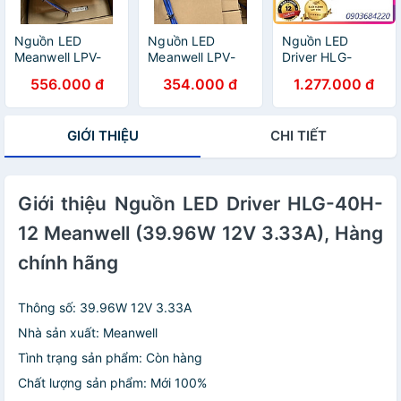
Nguồn LED
Nguồn LED
Nguồn LED
Meanwell LPV-
Meanwell LPV-
Driver HLG-
100-12 (12V
60-12 (12V 60W
100H-24
556.000 đ
354.000 đ
1.277.000 đ
100W 8.5A),
5A), Hàng chính
Meanwell (96W
Hàng chính hãng
hãng
24V 24V), Hàng
chính hãng
GIỚI THIỆU
CHI TIẾT
Giới thiệu Nguồn LED Driver HLG-40H-
12 Meanwell (39.96W 12V 3.33A), Hàng
chính hãng
Thông số: 39.96W 12V 3.33A
Nhà sản xuất: Meanwell
Tình trạng sản phẩm: Còn hàng
Chất lượng sản phẩm: Mới 100%