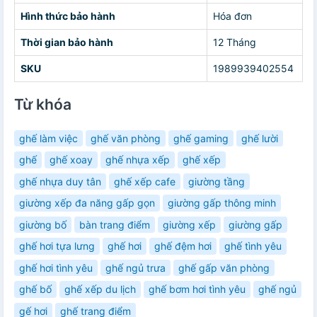
Hình thức bảo hành
Hóa đơn
Thời gian bảo hành
12 Tháng
SKU
1989939402554
Từ khóa
ghế làm việc
ghế văn phòng
ghế gaming
ghế lười
ghế
ghế xoay
ghế nhựa xếp
ghế xếp
ghế nhựa duy tân
ghế xếp cafe
giường tầng
giường xếp đa năng gấp gọn
giường gấp thông minh
giường bố
bàn trang điểm
giường xếp
giường gấp
ghế hơi tựa lưng
ghế hơi
ghế đệm hơi
ghế tình yêu
ghế hơi tình yêu
ghế ngủ trưa
ghế gấp văn phòng
ghế bố
ghế xếp du lịch
ghế bơm hơi tình yêu
ghế ngủ
gế hơi
ghế trang điểm