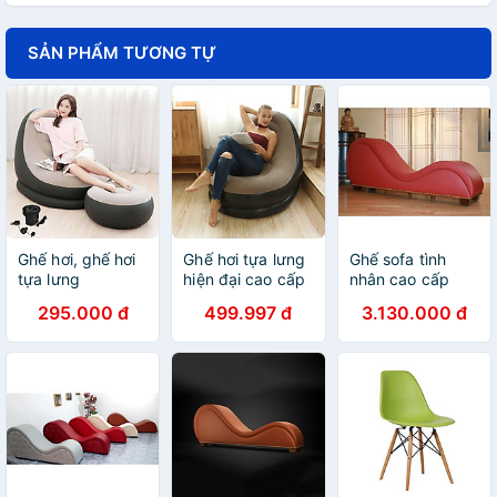
SẢN PHẨM TƯƠNG TỰ
Ghế hơi, ghế hơi
Ghế hơi tựa lưng
Ghế sofa tình
tựa lưng
hiện đại cao cấp
nhân cao cấp
đọc sách, giải trí,
TN-01
295.000 đ
499.997 đ
3.130.000 đ
xem phim... Ghế
hơi bọc nhung
TẶNG KÈM BƠM
ĐIỆN 2 CHIỀU