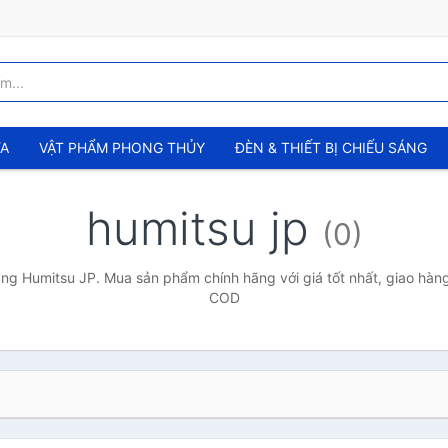
ỬA
VẬT PHẨM PHONG THỦY
ĐÈN & THIẾT BỊ CHIẾU SÁNG
humitsu jp
(0)
g Humitsu JP. Mua sản phẩm chính hãng với giá tốt nhất, giao hàng
COD