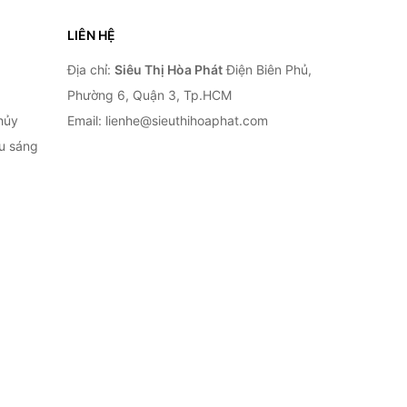
LIÊN HỆ
Địa chỉ:
Siêu Thị Hòa Phát
Điện Biên Phủ,
Phường 6, Quận 3, Tp.HCM
hủy
Email: lienhe@sieuthihoaphat.com
ếu sáng